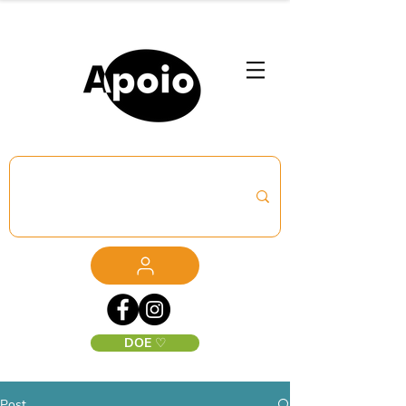
DOE ♡
Post