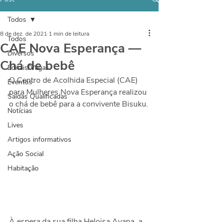
Todos
8 de dez. de 2021
1 min de leitura
Todos
CAE Nova Esperança —
Diversos
Chá de bebê
Editais/Vagas
O Centro de Acolhida Especial (CAE) 
Eventos
para Mulheres Nova Esperança realizou 
Saídas Qualificadas
o chá de bebê para a convivente Bisuku.
Notícias
Lives
Artigos informativos
Ação Social
Habitação
À espera da sua filha Heloisa Ayana, a 