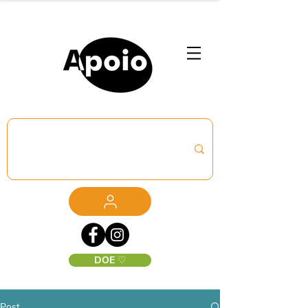
DOE ♡
Post