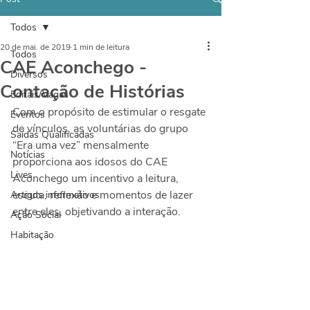
Todos
20 de mai. de 2019
1 min de leitura
Todos
CAE Aconchego -
Diversos
Contação de Histórias
Editais/Vagas
Com o propósito de estimular o resgate 
Eventos
de vínculos, as voluntárias do grupo 
Saídas Qualificadas
“Era uma vez” mensalmente 
Notícias
proporciona aos idosos do CAE 
Lives
Aconchego um incentivo a leitura, 
escuta, reflexão e momentos de lazer 
Artigos informativos
entre eles, objetivando a interação.
Ação Social
Habitação