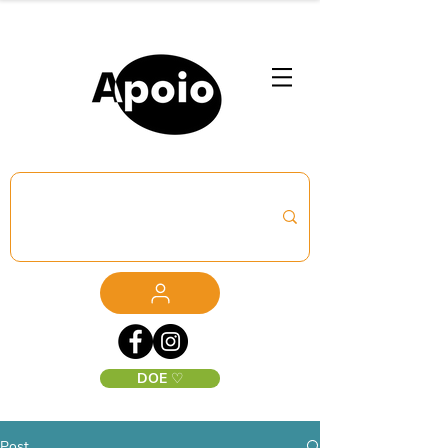
DOE ♡
Post