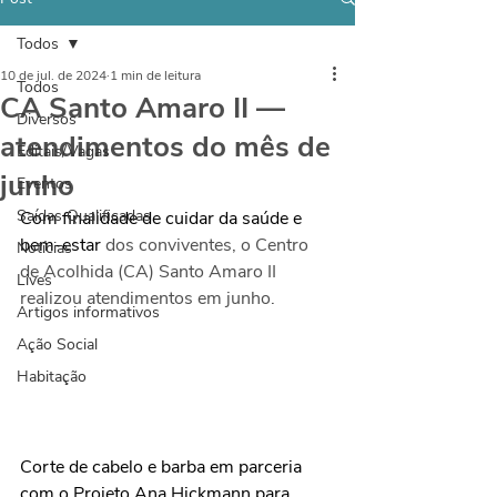
Todos
10 de jul. de 2024
1 min de leitura
Todos
CA Santo Amaro II —
Diversos
atendimentos do mês de
Editais/Vagas
junho
Eventos
Saídas Qualificadas
Com finalidade de cuidar da saúde e 
bem-estar
 dos conviventes, o Centro 
Notícias
de Acolhida (CA) Santo Amaro II 
Lives
realizou atendimentos em junho.
Artigos informativos
Ação Social
Habitação
Corte de cabelo e barba em parceria 
com o Projeto Ana Hickmann para 