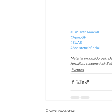
#CASantoAmaroII
#ApoioSP
#SUAS
#AssistenciaSocial
Material produzido pelo 
Jornalista responsável: S
Eventos
Posts recentes