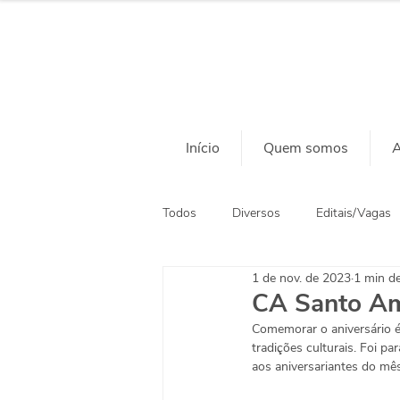
Início
Quem somos
A
Todos
Diversos
Editais/Vagas
1 de nov. de 2023
1 min de
Ação Social
Habitação
CA Santo Am
Comemorar o aniversário é c
tradições culturais. Foi 
aos aniversariantes do mês