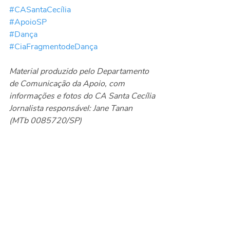
#CASantaCecília
#ApoioSP
#Dança
#CiaFragmentodeDança
Material produzido pelo Departamento 
de Comunicação da Apoio, com 
informações e fotos do CA Santa Cecília
Jornalista responsável: Jane Tanan 
(MTb 0085720/SP)
Eventos
Posts recentes
Ver tudo