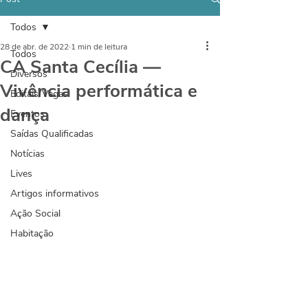
Todos
28 de abr. de 2022
1 min de leitura
Todos
CA Santa Cecília —
Diversos
Vivência performática e
Editais/Vagas
dança
Eventos
Saídas Qualificadas
Notícias
Lives
Artigos informativos
Ação Social
Habitação