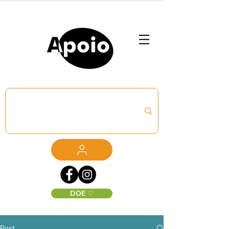
DOE ♡
Post