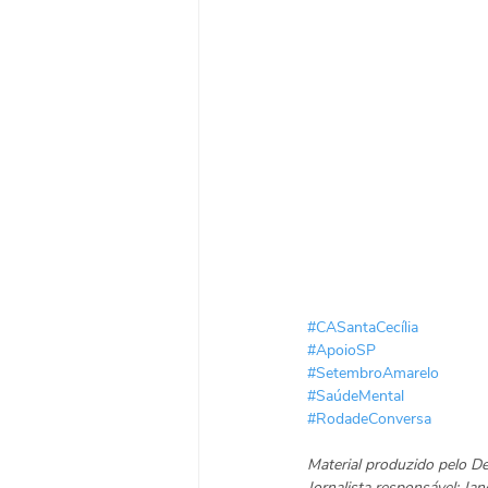
#CASantaCecília
#ApoioSP
#SetembroAmarelo
#SaúdeMental
#RodadeConversa
Material produzido pelo 
Jornalista responsável: J