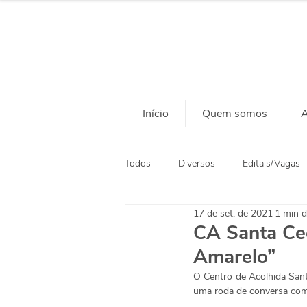
Início
Quem somos
A
Todos
Diversos
Editais/Vagas
17 de set. de 2021
1 min d
Ação Social
Habitação
CA Santa Ce
Amarelo”
O Centro de Acolhida Santa
uma roda de conversa com 