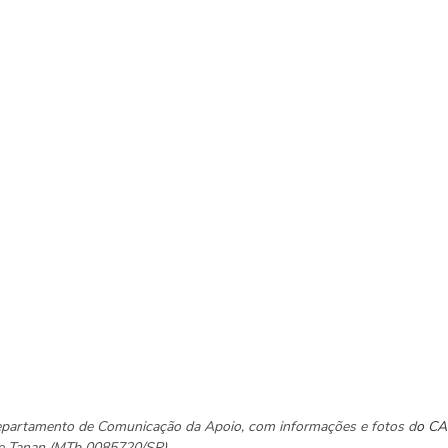
Departamento de Comunicação da Apoio, com informações e fotos d
o CA 
ane Tanan (MTb 0085720/SP)