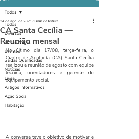
Todos
24 de ago. de 2021
1 min de leitura
Todos
CA Santa Cecília —
Diversos
Reunião mensal
Editais/Vagas
No último dia 17/08, terça-feira, o 
Eventos
Centro de Acolhida (CA) Santa Cecília 
Saídas Qualificadas
realizou a reunião de agosto com equipe 
Notícias
técnica, orientadores e gerente do 
Lives
equipamento social.
Artigos informativos
Ação Social
Habitação
A conversa teve o objetivo de motivar e 