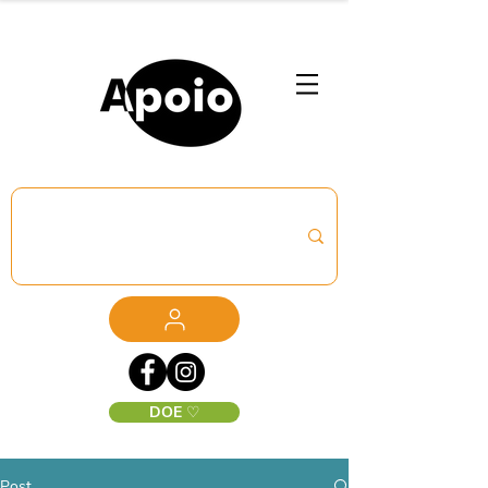
DOE ♡
Post