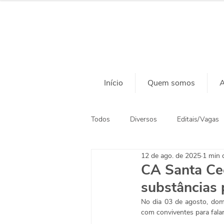
Início
Quem somos
A
Todos
Diversos
Editais/Vagas
12 de ago. de 2025
1 min d
Ação Social
Habitação
CA Santa Cec
substâncias 
No dia 03 de agosto, domi
com conviventes para falar