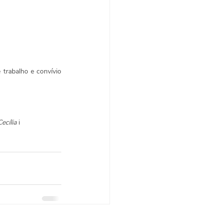
trabalho e convívio 
cília 
i