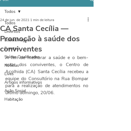
Todos
24 de jun. de 2021
1 min de leitura
Todos
CA Santa Cecília —
Diversos
Promoção à saúde dos
Editais/Vagas
conviventes
Eventos
Saídas Qualificadas
A fim de melhorar a saúde e o bem-
estar dos conviventes, o Centro de 
Notícias
Acolhida (CA) Santa Cecília recebeu a 
Lives
equipe do Consultório na Rua Bompar 
Artigos informativos
para a realização de atendimentos no 
Ação Social
último domingo, 20/06.
Habitação