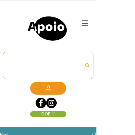
DOE ♡
Post