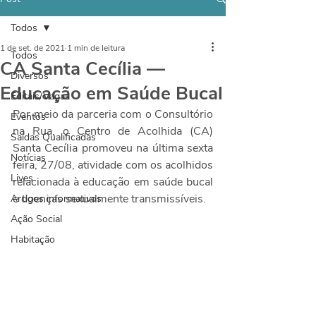
Todos
1 de set. de 2021
1 min de leitura
Todos
CA Santa Cecília —
Diversos
Educação em Saúde Bucal
Editais/Vagas
Por meio da parceria com o Consultório 
Eventos
na Rua, o Centro de Acolhida (CA) 
Saídas Qualificadas
Santa Cecília promoveu na última sexta 
Notícias
feira, 27/08, atividade com os acolhidos 
Lives
relacionada à educação em saúde bucal 
e doenças sexualmente transmissíveis. 
Artigos informativos
Ação Social
Habitação