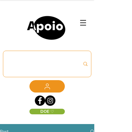
DOE ♡
Post