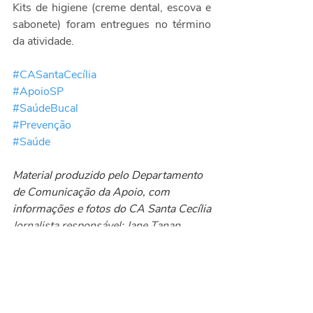
Kits de higiene (creme dental, escova e 
sabonete) foram entregues no término 
da atividade. 
#CASantaCecília
#ApoioSP
#SaúdeBucal
#Prevenção
#Saúde
Material produzido pelo Departamento 
de Comunicação da Apoio, com 
informações e fotos do CA Santa Cecília
Jornalista responsável: Jane Tanan 
(MTb 0085720/SP)
Eventos