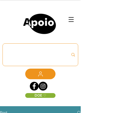
DOE ♡
Post