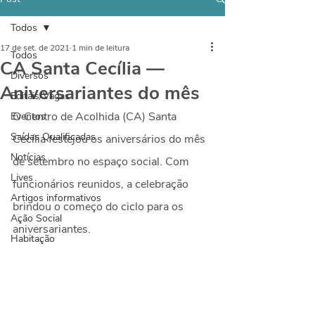
Todos
17 de set. de 2021
1 min de leitura
Todos
CA Santa Cecília —
Diversos
Aniversariantes do mês
Editais/Vagas
O Centro de Acolhida (CA) Santa 
Eventos
Saídas Qualificadas
Cecília festejou os aniversários do mês 
Notícias
de setembro no espaço social. Com 
Lives
funcionários reunidos, a celebração 
Artigos informativos
brindou o começo do ciclo para os 
Ação Social
aniversariantes.
Habitação