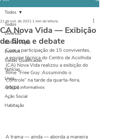
Todos
21 de out. de 2021
1 min de leitura
Todos
CA Nova Vida — Exibição
Diversos
de filme e debate
Editais/Vagas
Com a participação de 15 conviventes, 
Eventos
a equipe técnica do Centro de Acolhida 
Saídas Qualificadas
(CA) Nova Vida realizou a exibição do 
Notícias
filme “Free Guy: Assumindo o 
Lives
Controle” na tarde da quarta-feira, 
20/10.
Artigos informativos
Ação Social
Habitação
A trama — ainda — aborda a maneira 