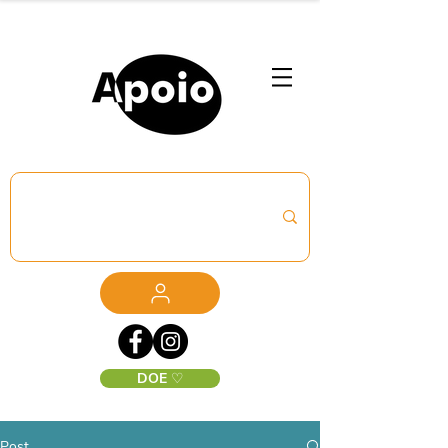
DOE ♡
Post