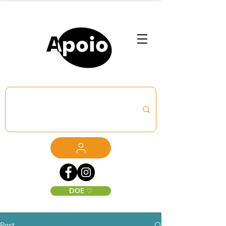
DOE ♡
Post