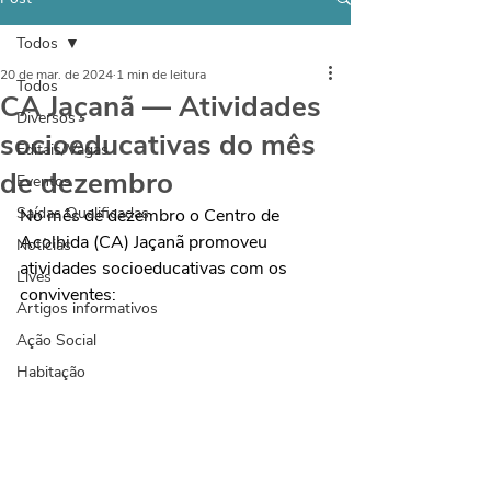
Todos
20 de mar. de 2024
1 min de leitura
Todos
CA Jaçanã — Atividades
Diversos
socioeducativas do mês
Editais/Vagas
de dezembro
Eventos
Saídas Qualificadas
No mês de dezembro o Centro de 
Acolhida (CA) Jaçanã promoveu 
Notícias
atividades socioeducativas com os 
Lives
conviventes:
Artigos informativos
Ação Social
Habitação