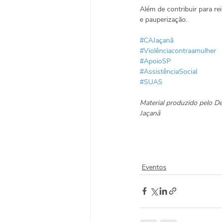
Além de contribuir para re
e pauperização.
#CAJaçanã
#Violênciacontraamulher
#ApoioSP
#AssistênciaSocial
#SUAS
Material produzido pelo D
Jaçanã
Eventos