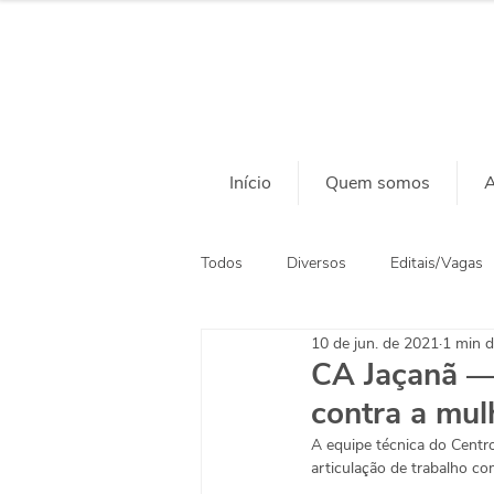
Início
Quem somos
A
Todos
Diversos
Editais/Vagas
10 de jun. de 2021
1 min d
Ação Social
Habitação
CA Jaçanã — 
contra a mul
A equipe técnica do Centro
articulação de trabalho co