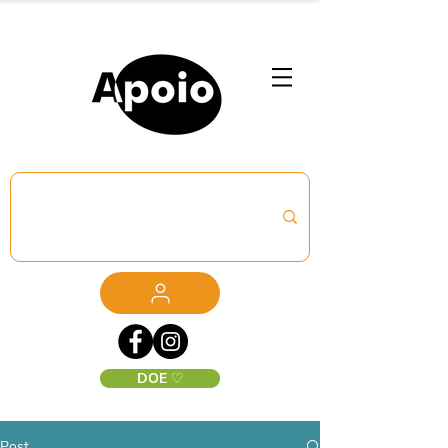
DOE ♡
Post