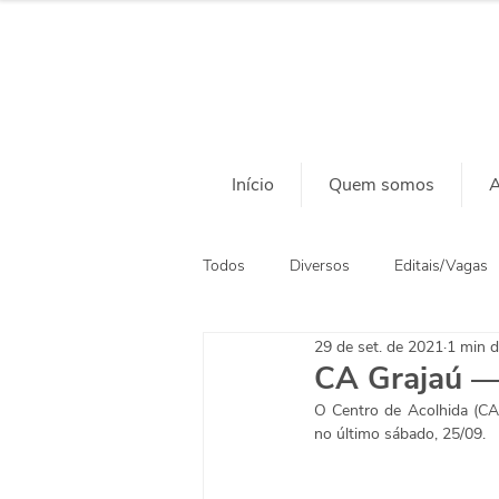
Início
Quem somos
A
Todos
Diversos
Editais/Vagas
29 de set. de 2021
1 min d
Ação Social
Habitação
CA Grajaú —
O Centro de Acolhida (CA)
no último sábado, 25/09.