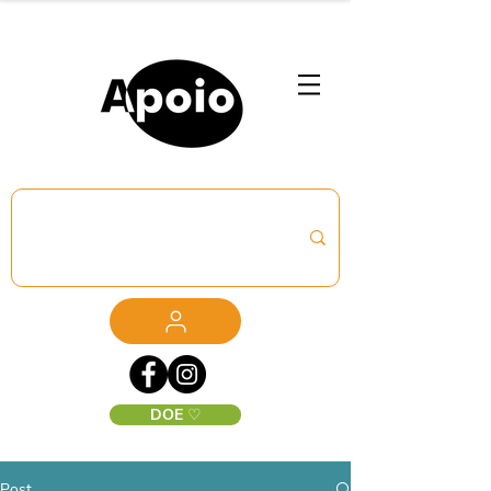
DOE ♡
Post