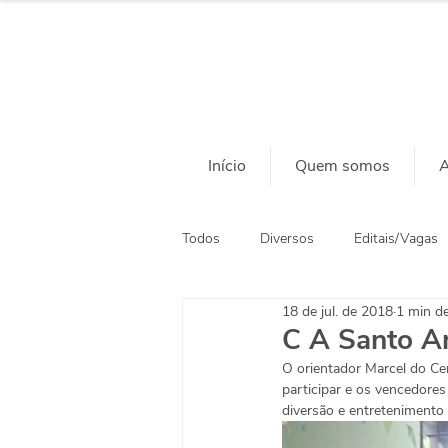
Início
Quem somos
A
Todos
Diversos
Editais/Vagas
18 de jul. de 2018
1 min de
Ação Social
Habitação
C A Santo A
O orientador Marcel do Ce
participar e os vencedore
diversão e entretenimento 