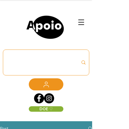
DOE ♡
Post