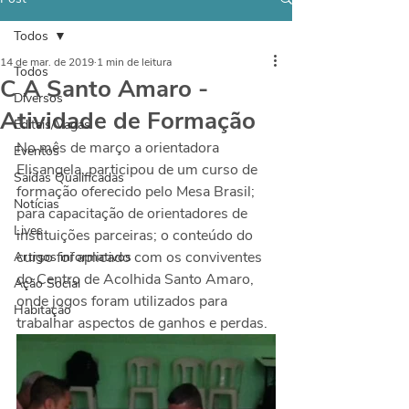
Todos
14 de mar. de 2019
1 min de leitura
Todos
C A Santo Amaro -
Diversos
Atividade de Formação
Editais/Vagas
No mês de março a orientadora 
Eventos
Elisangela, participou de um curso de 
Saídas Qualificadas
formação oferecido pelo Mesa Brasil; 
Notícias
para capacitação de orientadores de 
Lives
instituições parceiras; o conteúdo do 
curso foi aplicado com os conviventes 
Artigos informativos
do Centro de Acolhida Santo Amaro, 
Ação Social
onde jogos foram utilizados para 
Habitação
trabalhar aspectos de ganhos e perdas.