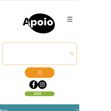
DOE ♡
Post