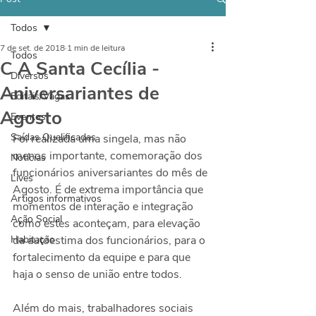
Todos
7 de set. de 2018
1 min de leitura
Todos
C A Santa Cecília -
Diversos
Aniversariantes de
Editais/Vagas
Agosto
Eventos
Saídas Qualificadas
Foi realizada uma singela, mas não 
menos importante, comemoração dos 
Notícias
funcionários aniversariantes do mês de 
Lives
Agosto. É de extrema importância que 
Artigos informativos
momentos de interação e integração 
Ação Social
como estes aconteçam, para elevação 
Habitação
da autoestima dos funcionários, para o 
fortalecimento da equipe e para que 
haja o senso de união entre todos. 
Além do mais, trabalhadores sociais 