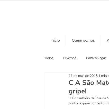
Início
Quem somos
A
Todos
Diversos
Editais/Vagas
11 de mai. de 2018
1 min d
Ação Social
Habitação
C A São Mat
gripe!
O Consultório de Rua de 
contra a gripe no Centro 