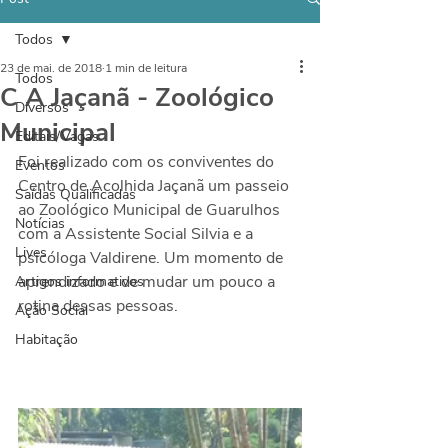
Todos
23 de mai. de 2018
1 min de leitura
Todos
C A Jaçanã - Zoológico
Diversos
Municipal
Editais/Vagas
Foi realizado com os conviventes do 
Eventos
Centro de Acolhida Jaçanã um passeio 
Saídas Qualificadas
ao Zoológico Municipal de Guarulhos 
Notícias
com a Assistente Social Silvia e a 
Lives
psicóloga Valdirene. Um momento de 
aprendizado e de mudar um pouco a 
Artigos informativos
rotina dessas pessoas. 
Ação Social
Habitação