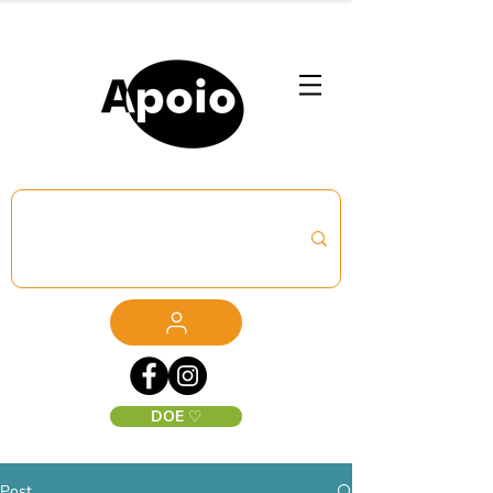
DOE ♡
Post