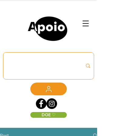
DOE ♡
Post