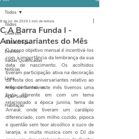
Todos
8 de jul. de 2019
1 min de leitura
Todos
C A Barra Funda I -
Diversos
Aniversariantes do Mês
Editais/Vagas
O nosso objetivo mensal é incentivá-los 
Eventos
com a importância da lembrança da sua 
Saídas Qualificadas
data de nascimento. Os acolhidos 
Notícias
tiveram participação ativa na decoração 
Lives
da festa dos aniversariantes relativo ao 
mês de Junho, este mês tivemos uma 
Artigos informativos
festa diferente em com um tema 
Ação Social
relacionado a época junina, tema de 
Habitação
Arraial, onde tiveram um cardápio 
diferenciado, com milho cozido, pipoca 
e quentão sem teor alcoólico e suco de 
laranja, e muita musica com o DJ da 