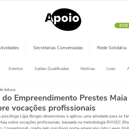
DOE
tividades
Secretarias Conveniadas
Rede Solidária
Eventos
Saídas Qualificadas
Notícias
Lives
A
e leitura
s do Empreendimento Prestes Maia
bre vocações profissionais
a psicóloga Lígia Borges desenvolveu e aplicou uma atividade para os fam
Maia sobre vocações profissionais, baseada na metodologia RIASEC (Realis
ing, Conventional), criada pelo psicólogo norte-americano John Lewis Holl