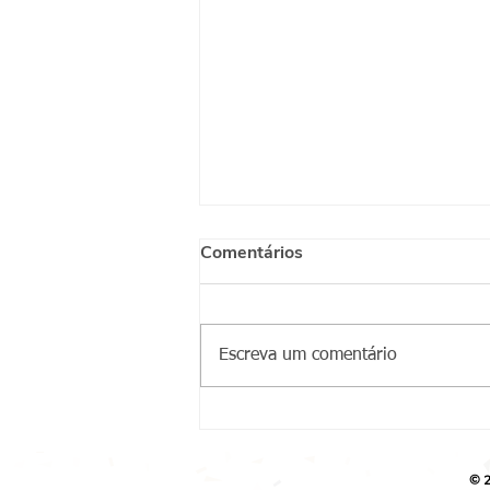
Comentários
Escreva um comentário
Conviventes do CA Jaçanã
recebem equipe do CRPIR
norte para palestra sobre
© 