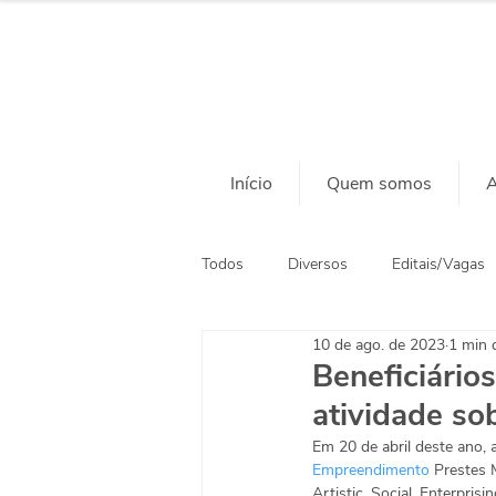
Início
Quem somos
A
Todos
Diversos
Editais/Vagas
10 de ago. de 2023
1 min d
Ação Social
Habitação
Beneficiário
atividade so
Em 20 de abril deste ano, 
Empreendimento
 Prestes 
Artistic, Social, Enterpris