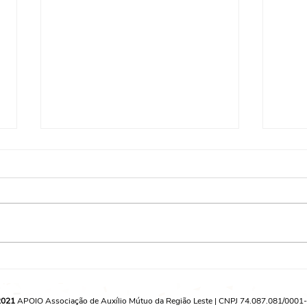
CA Santa Cecília realiza
SMAD
roda de conversa com
Cida
acolhidos
com 
2021
APOIO Associação de Auxílio Mútuo da Região Leste | CNPJ 74.087.081/0001