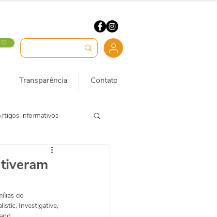
 ♡
Transparência
Contato
rtigos informativos
 tiveram
ílias do 
tic, Investigative, 
and. 