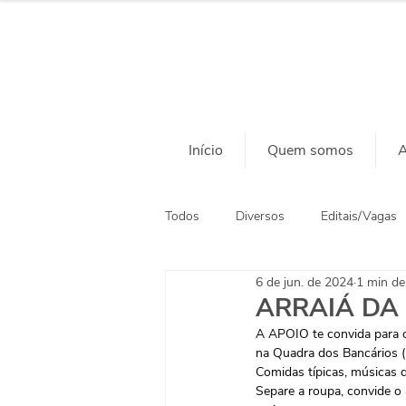
Início
Quem somos
A
Todos
Diversos
Editais/Vagas
6 de jun. de 2024
1 min de 
Ação Social
Habitação
ARRAIÁ DA
A APOIO te convida para o
na Quadra dos Bancários (
Comidas típicas, músicas d
Separe a roupa, convide o