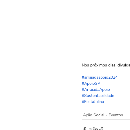
Nos próximos dias, divulg
#arraiadaapoio202
4
#ApoioSP
#ArraiadaApoio
#Sustentabilidade
#FestaJulina
Ação Social
Eventos