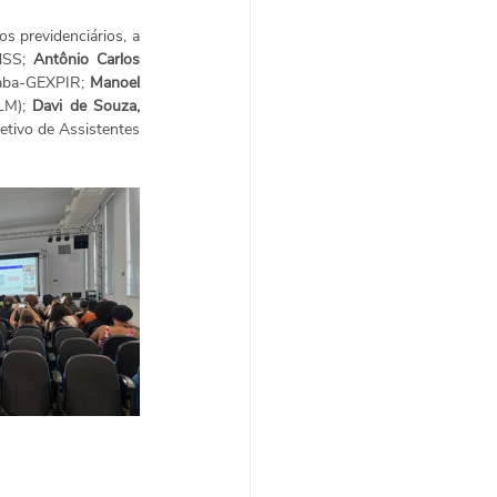
s previdenciários, a 
NSS; 
Antônio Carlos 
caba-GEXPIR; 
Manoel 
LM); 
Davi de Souza, 
etivo de Assistentes 