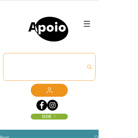
DOE ♡
Post