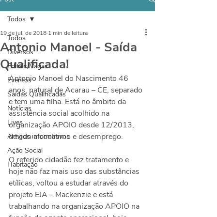
Todos
19 de jul. de 2018
1 min de leitura
Todos
Antonio Manoel - Saída
Diversos
Qualificada!
Editais/Vagas
Antonio Manoel do Nascimento 46 
Eventos
anos, natural de Acarau – CE, separado 
Saídas Qualificadas
e tem uma filha. Está no âmbito da 
Notícias
assistência social acolhido na 
Lives
organização APOIO desde 12/2013, 
devido alcoolismo e desemprego. 
Artigos informativos
Ação Social
O referido cidadão fez tratamento e 
Habitação
hoje não faz mais uso das substâncias 
etílicas, voltou a estudar através do 
projeto EJA – Mackenzie e está 
trabalhando na organização APOIO na 