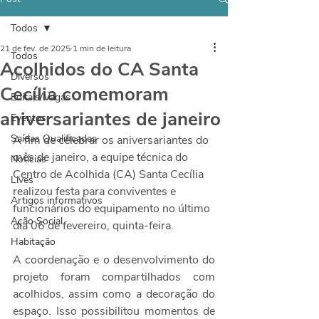
Todos
21 de fev. de 2025
1 min de leitura
Todos
Acolhidos do CA Santa
Diversos
Cecília comemoram
Editais/Vagas
aniversariantes de janeiro
Eventos
Saídas Qualificadas
A fim de celebrar os aniversariantes do 
mês de janeiro, a equipe técnica do 
Notícias
Centro de Acolhida (CA) Santa Cecília 
Lives
realizou festa para conviventes e 
Artigos informativos
funcionários do equipamento no último 
Ação Social
dia 06 de fevereiro, quinta-feira.
Habitação
A coordenação e o desenvolvimento do 
projeto foram compartilhados com 
acolhidos, assim como a decoração do 
espaço. Isso possibilitou momentos de 