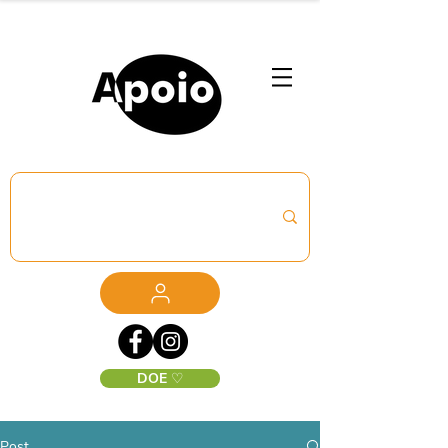
DOE ♡
Post